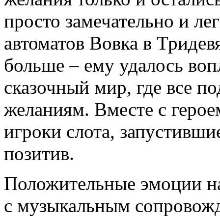
просто замечательно и л
автоматов Вовка в Тридев
больше – ему удалось воп
сказочный мир, где все п
желаниям. Вместе с герое
игроки слота, запустивши
позитив.
Положительные эмоции н
с музыкальным сопровожд