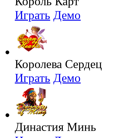
Король Карт
Играть
Демо
Королева Сердец
Играть
Демо
Династия Минь