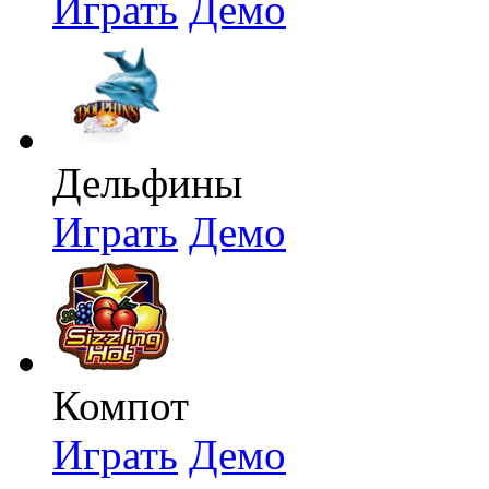
Играть
Демо
Дельфины
Играть
Демо
Компот
Играть
Демо