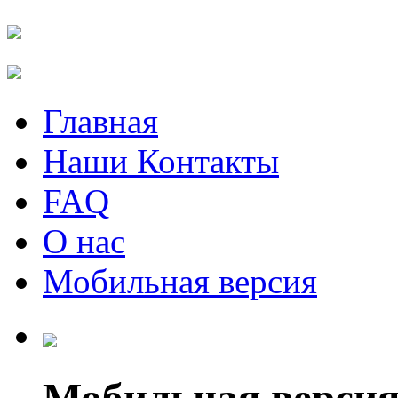
Главная
Наши Контакты
FAQ
О нас
Мобильная версия