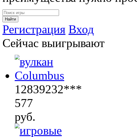
Найти
Регистрация
Вход
Сейчас выигрывают
12839232***
577
руб.