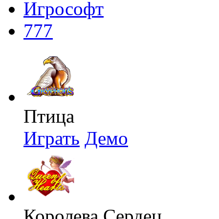
Игрософт
777
Птица
Играть
Демо
Королева Сердец