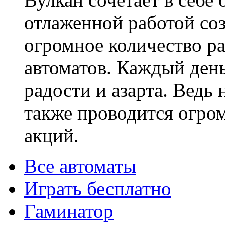
отлаженной работой соз
огромное количество р
автоматов. Каждый ден
радости и азарта. Ведь 
также проводится огро
акций.
Все автоматы
Играть бесплатно
Гаминатор