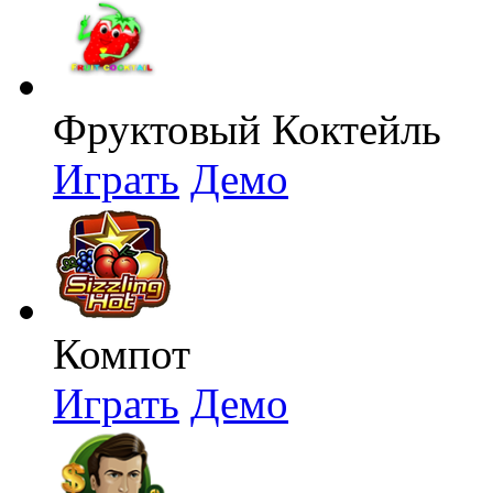
Фруктовый Коктейль
Играть
Демо
Компот
Играть
Демо