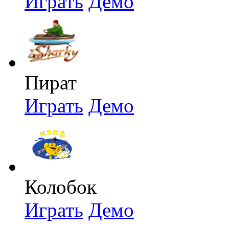
Играть
Демо
Пират
Играть
Демо
Колобок
Играть
Демо