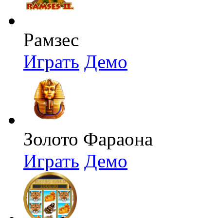
Рамзес
Играть
Демо
Золото Фараона
Играть
Демо