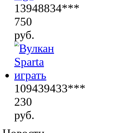
13948834***
750
руб.
109439433***
230
руб.