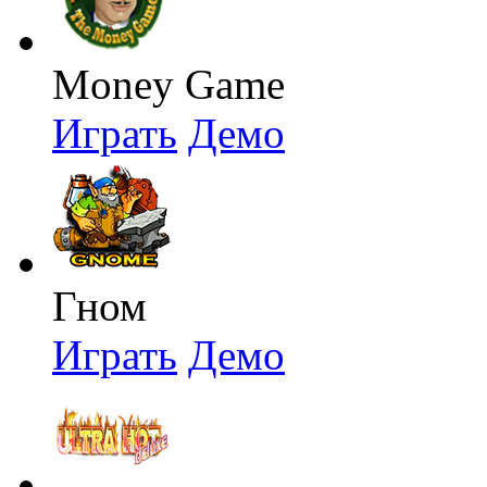
Money Game
Играть
Демо
Гном
Играть
Демо