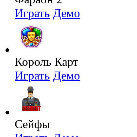
Играть
Демо
Король Карт
Играть
Демо
Сейфы