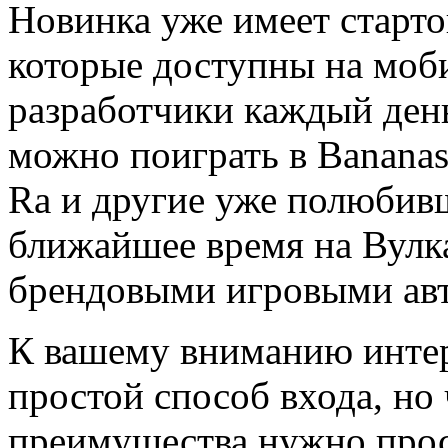
Новинка уже имеет старто
которые доступны на моб
разработчики каждый день
можно поиграть в Bananas
Ra и другие уже полюби
ближайшее время на Вулк
брендовыми игровыми ав
К вашему вниманию интер
простой способ входа, но
преимущества нужно прост