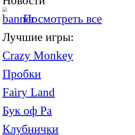
Новости
Посмотреть все
Лучшие игры:
Crazy Monkey
Пробки
Fairy Land
Бук оф Ра
Клубнички