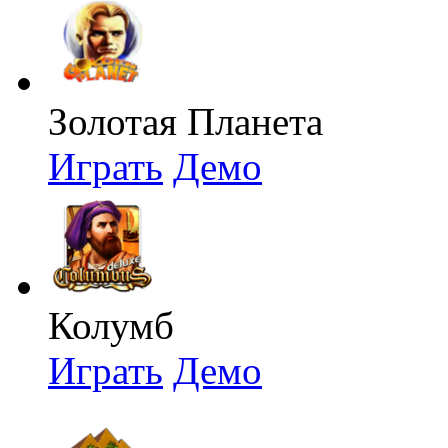
Золотая Планета
Играть
Демо
Колумб
Играть
Демо