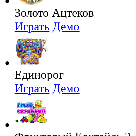
Золото Ацтеков
Играть
Демо
Единорог
Играть
Демо