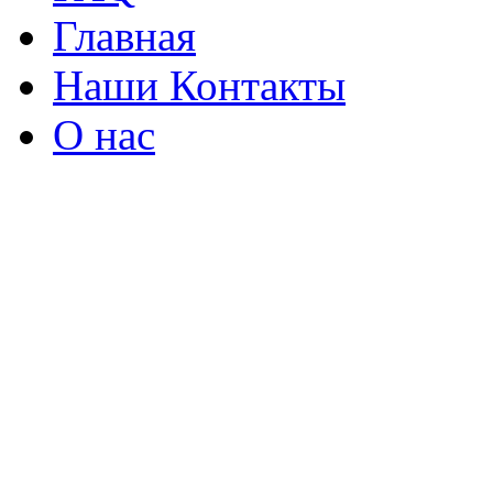
Главная
Наши Контакты
О нас
Продвижение сайтов игро
splashanton@gmail.com